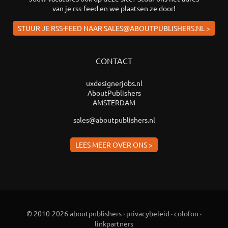
van je rss-feed en we plaatsen ze door!
STUUR JE RSS-FEED NAAR SALES@ABOUTPUBLISHERS.NL >
CONTACT
uxdesignerjobs.nl
AboutPublishers
AMSTERDAM
sales@aboutpublishers.nl
LEES MEER OVER ONS >
© 2010-2026 aboutpublishers
·
privacybeleid
·
colofon
·
linkpartners