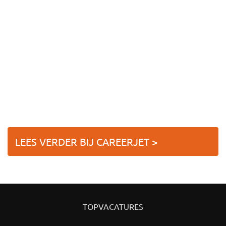
LEES VERDER BIJ CAREERJET >
TOPVACATURES