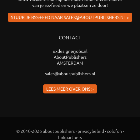
van je rss-feed en we plaatsen ze door!
STUUR JE RSS-FEED NAAR SALES@ABOUTPUBLISHERS.NL >
CONTACT
uxdesignerjobs.nl
AboutPublishers
AMSTERDAM
sales@aboutpublishers.nl
LEES MEER OVER ONS >
© 2010-2026 aboutpublishers
·
privacybeleid
·
colofon
·
linkpartners