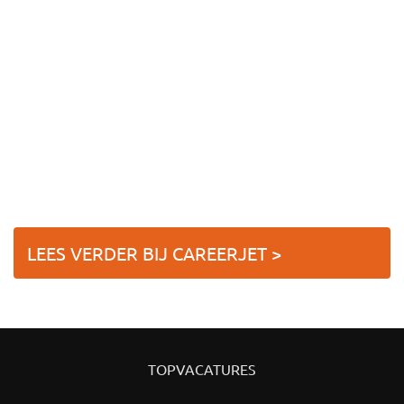
LEES VERDER BIJ CAREERJET >
TOPVACATURES