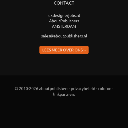
CONTACT
uxdesignerjobs.nl
AboutPublishers
AMSTERDAM
sales@aboutpublishers.nl
LEES MEER OVER ONS >
© 2010-2026 aboutpublishers
·
privacybeleid
·
colofon
·
linkpartners