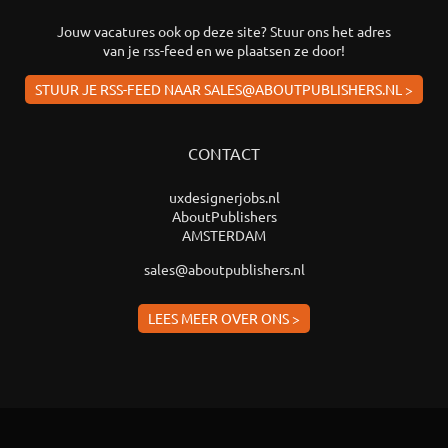
Jouw vacatures ook op deze site? Stuur ons het adres
van je rss-feed en we plaatsen ze door!
STUUR JE RSS-FEED NAAR SALES@ABOUTPUBLISHERS.NL >
CONTACT
uxdesignerjobs.nl
AboutPublishers
AMSTERDAM
sales@aboutpublishers.nl
LEES MEER OVER ONS >