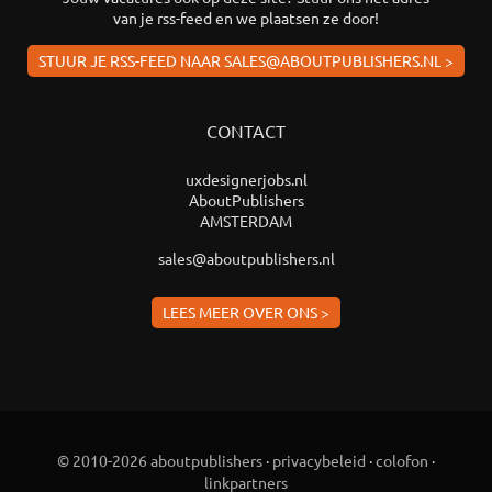
van je rss-feed en we plaatsen ze door!
STUUR JE RSS-FEED NAAR SALES@ABOUTPUBLISHERS.NL >
CONTACT
uxdesignerjobs.nl
AboutPublishers
AMSTERDAM
sales@aboutpublishers.nl
LEES MEER OVER ONS >
© 2010-2026 aboutpublishers
·
privacybeleid
·
colofon
·
linkpartners