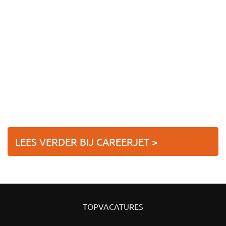
LEES VERDER BIJ CAREERJET >
TOPVACATURES