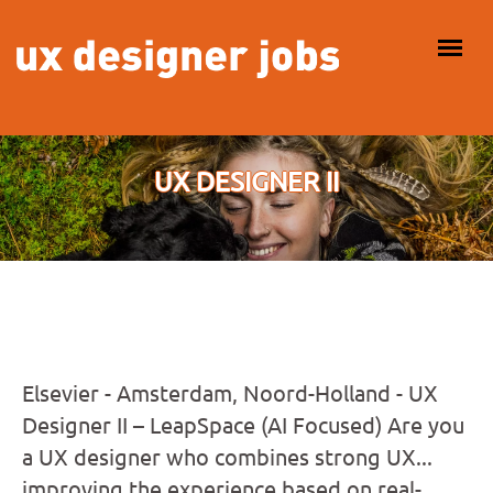
Overslaan en naar de inhoud gaan
HOOFDMENU
UX DESIGNER II
Elsevier - Amsterdam, Noord-Holland - UX
Designer II – LeapSpace (AI Focused) Are you
a UX designer who combines strong UX...
improving the experience based on real-