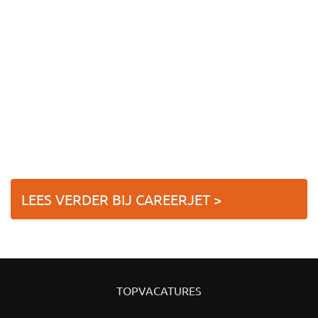
LEES VERDER BIJ CAREERJET >
TOPVACATURES