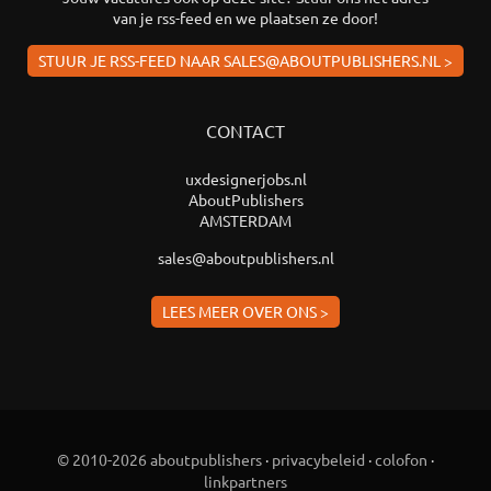
van je rss-feed en we plaatsen ze door!
STUUR JE RSS-FEED NAAR SALES@ABOUTPUBLISHERS.NL >
CONTACT
uxdesignerjobs.nl
AboutPublishers
AMSTERDAM
sales@aboutpublishers.nl
LEES MEER OVER ONS >
© 2010-2026 aboutpublishers
·
privacybeleid
·
colofon
·
linkpartners